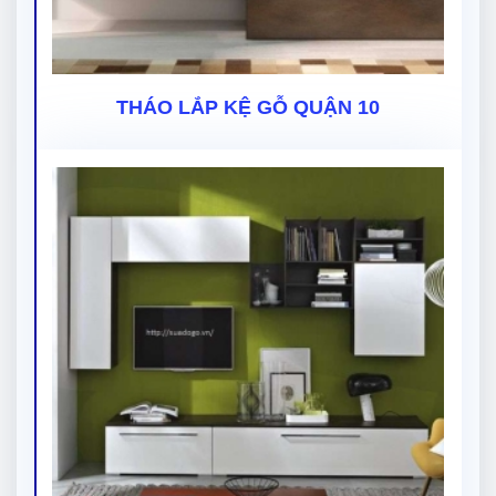
THÁO LẮP KỆ GỖ QUẬN 10