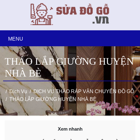
MENU
THÁO LẮP GIƯỜNG HUYỆN
NHÀ BÈ
Dịch Vụ
DỊCH VỤ THÁO RÁP VẬN CHUYỂN ĐỒ GỖ
THÁO LẮP GIƯỜNG HUYỆN NHÀ BÈ
Xem nhanh