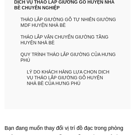
DỊCH VỤ THÁO LẮP GIƯỜNG GỖ HUYỆN NHÀ
BÈ CHUYÊN NGHIỆP
THÁO LẮP GIƯỜNG GỖ TỰ NHIÊN GIƯỜNG
MDF HUYỆN NHÀ BÈ
THÁO LẮP VẬN CHUYỂN GIƯỜNG TẦNG
HUYỆN NHÀ BÈ
QUY TRÌNH THÁO LẮP GIƯỜNG CỦA HƯNG
PHÚ
LÝ DO KHÁCH HÀNG LỰA CHỌN DỊCH
VỤ THÁO LẮP GIƯỜNG GỖ HUYỆN
NHÀ BÈ CỦA HƯNG PHÚ
Bạn đang muốn thay đổi vị trí đồ đạc trong phòng