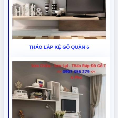
THÁO LẮP KỆ GỖ QUẬN 6