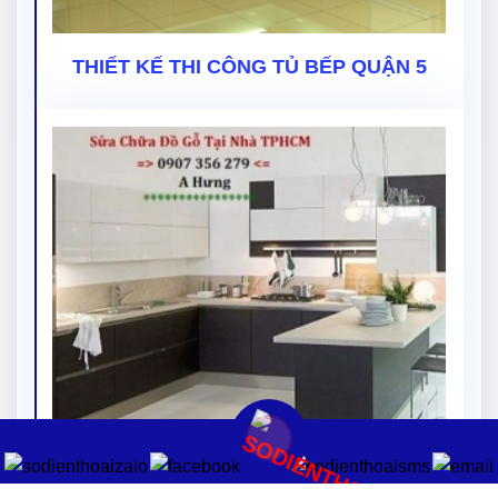
THIẾT KẾ THI CÔNG TỦ BẾP QUẬN 5