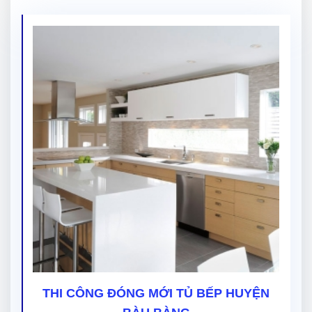
THI CÔNG ĐÓNG MỚI TỦ BẾP HUYỆN