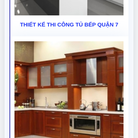
THIẾT KẾ THI CÔNG TỦ BẾP QUẬN 7