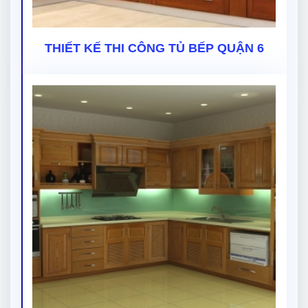
THIẾT KẾ THI CÔNG TỦ BẾP QUẬN 6