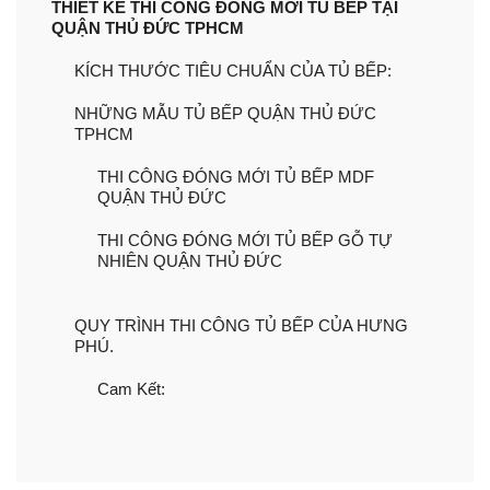
​​​​​​THIẾT KẾ THI CÔNG ĐÓNG MỚI TỦ BẾP TẠI
QUẬN THỦ ĐỨC TPHCM
KÍCH THƯỚC TIÊU CHUẨN CỦA TỦ BẾP:
NHỮNG MẪU TỦ BẾP QUẬN THỦ ĐỨC
TPHCM
THI CÔNG ĐÓNG MỚI TỦ BẾP MDF
QUẬN THỦ ĐỨC
THI CÔNG ĐÓNG MỚI TỦ BẾP GỖ TỰ
NHIÊN QUẬN THỦ ĐỨC
QUY TRÌNH THI CÔNG TỦ BẾP CỦA HƯNG
PHÚ.
Cam Kết: