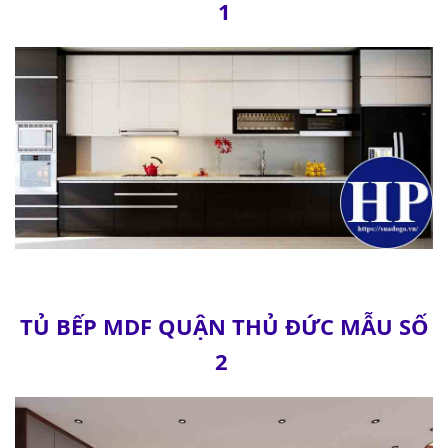
1
TỦ BẾP MDF QUẬN THỦ ĐỨC MẪU SỐ
2