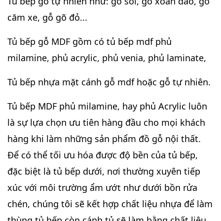
Tủ bếp gỗ tự nhiên như: gỗ sồi, gỗ xoan đào, gỗ
căm xe, gỗ gõ đỏ...
Tủ bếp gỗ MDF gồm có tủ bếp mdf phủ
milamine, phủ acrylic, phủ venia, phủ laminate,
Tủ bếp nhựa mặt cánh gỗ mdf hoặc gỗ tự nhiên.
Tủ bếp MDF phủ milamine, hay phủ Acrylic luôn
là sự lựa chọn ưu tiên hàng đầu cho mọi khách
hàng khi làm những sản phẩm đồ gỗ nội thất.
Để có thể tối ưu hóa được độ bền của tủ bếp,
đặc biệt là tủ bếp dưới, nơi thường xuyên tiếp
xúc với môi trường ẩm ướt như dưới bồn rửa
chén, chúng tôi sẽ kết hợp chất liệu nhựa để làm
thùng tủ bếp còn cánh tủ sẽ làm bằng chất liệu