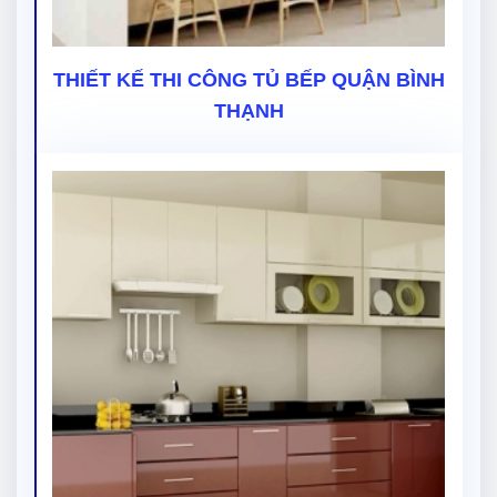
THIẾT KẾ THI CÔNG TỦ BẾP QUẬN BÌNH
THẠNH