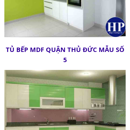
TỦ BẾP MDF QUẬN THỦ ĐỨC MẪU SỐ
5