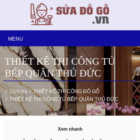
MENU
THIẾT KẾ THI CÔNG TỦ
BẾP QUẬN THỦ ĐỨC
Dịch Vụ
THIẾT KẾ THI CÔNG ĐỒ GỖ
THIẾT KẾ THI CÔNG TỦ BẾP QUẬN THỦ ĐỨC
Xem nhanh