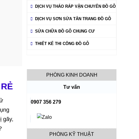
DỊCH VỤ THÁO RÁP VẬN CHUYỂN ĐỒ GỖ
DỊCH VỤ SƠN SỬA TÂN TRANG ĐỒ GỖ
SỬA CHỮA ĐỒ GỖ CHUNG CƯ
THIẾT KẾ THI CÔNG ĐỒ GỖ
PHÒNG KINH DOANH
 RẺ
Tư vấn
sử
0907 356 279
dụng
ị gãy,
?
PHÒNG KỸ THUẬT