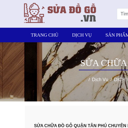
TRANG CHỦ
DỊCH VỤ
SẢN PHẨ
SỬA CHỮA
Dịch Vụ
DỊCH 
SỬA CHỮA ĐỒ GỖ QUẬN TÂN PHÚ CHUYÊN 