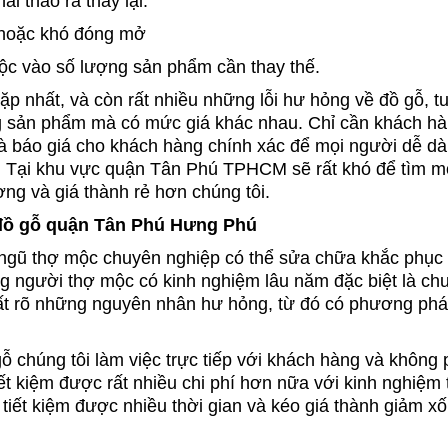
i tháo ra thay lại.
ệ hoặc khó đóng mở
ộc vào số lượng sản phẩm cần thay thế.
p nhất, và còn rất nhiều những lỗi hư hỏng về đồ gỗ, t
g sản phẩm mà có mức giá khác nhau. Chỉ cần khách h
n và báo giá cho khách hàng chính xác để mọi người dễ d
. Tại khu vực quận Tân Phú TPHCM sẽ rất khó để tìm 
ng và giá thành rẻ hơn chúng tôi.
 đồ gỗ quận Tân Phú Hưng Phú
 ngũ thợ mộc chuyên nghiệp có thể sửa chữa khắc phục
ng người thợ mộc có kinh nghiệm lâu năm đặc biệt là ch
u rất rõ những nguyên nhân hư hỏng, từ đó có phương ph
ỗ chúng tôi làm việc trực tiếp với khách hàng và không 
ết kiệm được rất nhiều chi phí hơn nữa với kinh nghiệm 
tiết kiệm được nhiều thời gian và kéo giá thành giảm xố