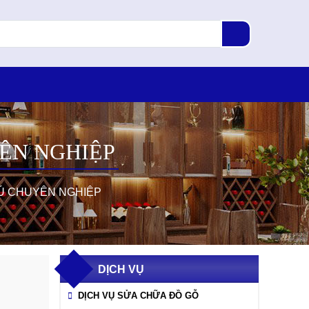
ÊN NGHIỆP
Ú CHUYÊN NGHIỆP
DỊCH VỤ
DỊCH VỤ SỬA CHỮA ĐỒ GỖ