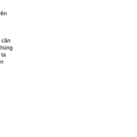
yên
h cần
chúng
 ta
ốn