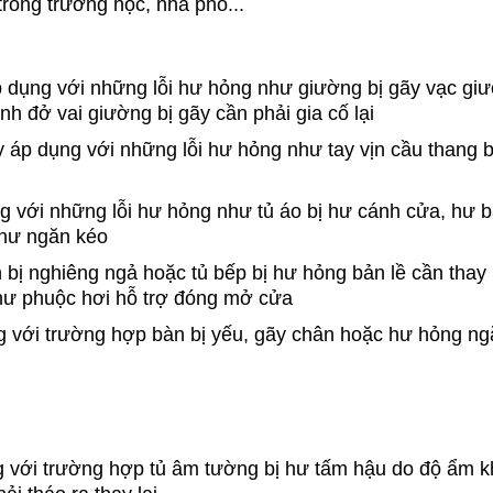
trong trường học, nhà phố...
p dụng với những lỗi hư hỏng như giường bị gãy vạc gi
h đở vai giường bị gãy cần phải gia cố lại
 áp dụng với những lỗi hư hỏng như tay vịn cầu thang b
g với những lỗi hư hỏng như tủ áo bị hư cánh cửa, hư b
o hư ngăn kéo
n bị nghiêng ngả hoặc tủ bếp bị hư hỏng bản lề cần thay
 hư phuộc hơi hỗ trợ đóng mở cửa
g với trường hợp bàn bị yếu, gãy chân hoặc hư hỏng n
g với trường hợp tủ âm tường bị hư tấm hậu do độ ẩm 