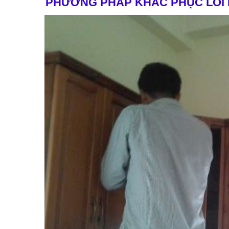
PHƯƠNG PHÁP KHẮC PHỤC LỖI 