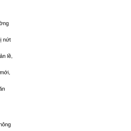
ường
ị nứt
ản lề,
 mới,
găn
không