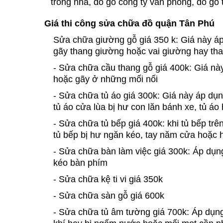
trong nhà, đồ gỗ công ty văn phòng, đồ gỗ 
Giá thi công sửa chữa đồ quận Tân Phú
Sửa chữa giường gỗ giá 350 k: Giá này á
gãy thang giường hoặc vai giường hay than
- Sửa chữa cầu thang gỗ giá 400k: Giá này
hoặc gãy ở những mối nối
- Sửa chữa tủ áo giá 300k: Giá này áp dụn
tủ áo cửa lùa bị hư con lăn bánh xe, tủ á
- Sửa chữa tủ bếp giá 400k: khi tủ bếp trê
tủ bếp bị hư ngăn kéo, tay năm cửa hoặc
- Sửa chữa bàn làm việc giá 300k: Áp dụn
kéo bàn phím
- Sửa chữa kệ ti vi giá 350k
- Sửa chữa sàn gỗ giá 600k
- Sửa chữa tủ âm tường giá 700k: Áp dụn