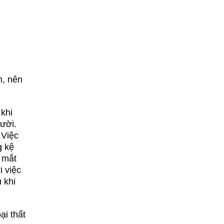
n, nên
 khi
ười.
 Việc
g kệ
 mắt
i việc
 khi
ại thất