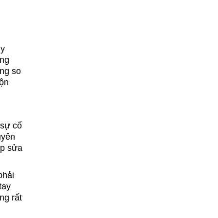
uy
àng
àng so
mộn
 sự cố
uyên
áp sửa
phải
tay
ng rất