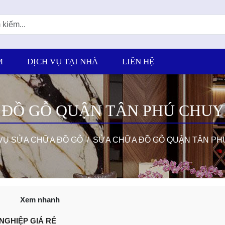
M
DỊCH VỤ TẠI NHÀ
LIÊN HỆ
 ĐỒ GỖ QUẬN TÂN PHÚ CHUY
VỤ SỬA CHỮA ĐỒ GỖ
SỬA CHỮA ĐỒ GỖ QUẬN TÂN PH
Xem nhanh
NGHIỆP GIÁ RẺ