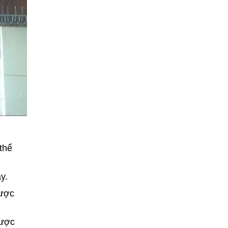
thể
y.
được
được