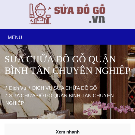
MENU
SỬA CHỮA ĐỒ GỖ QUẬN
BÌNH TÂN CHUYÊN NGHIỆP
Dịch Vụ
DỊCH VỤ SỬA CHỮA ĐỒ GỖ
SỬA CHỮA ĐỒ GỖ QUẬN BÌNH TÂN CHUYÊN
NGHIỆP
Xem nhanh