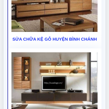
SỬA CHỮA KỆ GỖ HUYỆN BÌNH CHÁNH