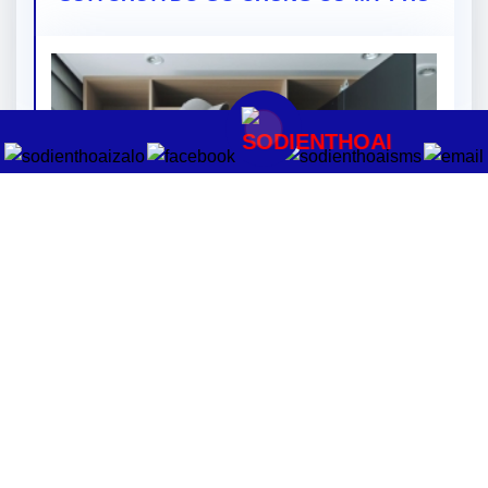
SỬA CHỮA ĐỒ GỖ CHUNG CƯ