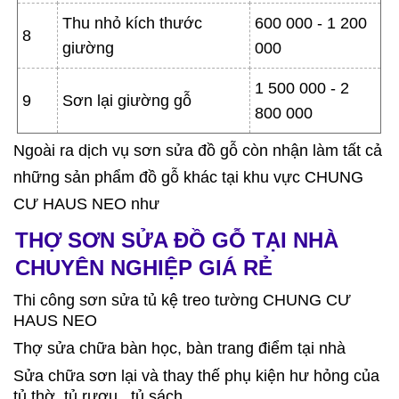
Thu nhỏ kích thước
600 000 - 1 200
8
giường
000
1 500 000 - 2
9
Sơn lại giường gỗ
800 000
Ngoài ra dịch vụ sơn sửa đồ gỗ còn nhận làm tất cả
những sản phẩm đồ gỗ khác tại khu vực CHUNG
CƯ HAUS NEO như
THỢ SƠN SỬA ĐỒ GỖ TẠI NHÀ
CHUYÊN NGHIỆP GIÁ RẺ
Thi công sơn sửa tủ kệ treo tường CHUNG CƯ
HAUS NEO
Thợ sửa chữa bàn học, bàn trang điểm tại nhà
Sửa chữa sơn lại và thay thế phụ kiện hư hỏng của
tủ thờ, tủ rượu , tủ sách