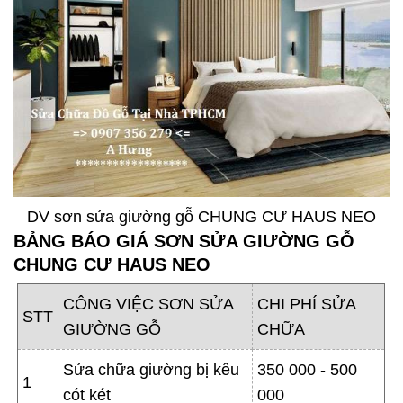
DV sơn sửa giường gỗ CHUNG CƯ HAUS NEO
BẢNG BÁO GIÁ SƠN SỬA GIƯỜNG GỖ
CHUNG CƯ HAUS NEO
CÔNG VIỆC SƠN SỬA
CHI PHÍ SỬA
STT
GIƯỜNG GỖ
CHỮA
Sửa chữa giường bị kêu
350 000 - 500
1
cót két
000