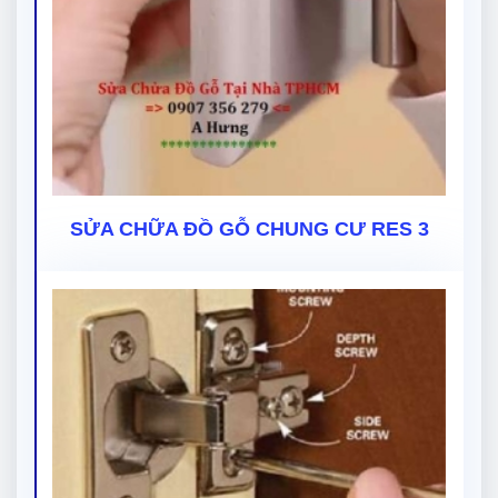
SỬA CHỮA ĐỒ GỖ CHUNG CƯ RES 3