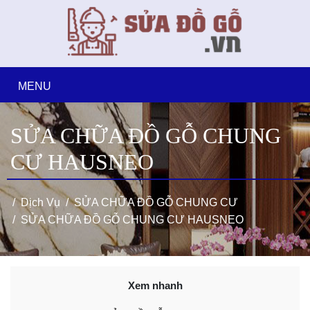
MENU
SỬA CHỮA ĐỒ GỖ CHUNG
CƯ HAUSNEO
Dịch Vụ
SỬA CHỮA ĐỒ GỖ CHUNG CƯ
SỬA CHỮA ĐỒ GỖ CHUNG CƯ HAUSNEO
Xem nhanh