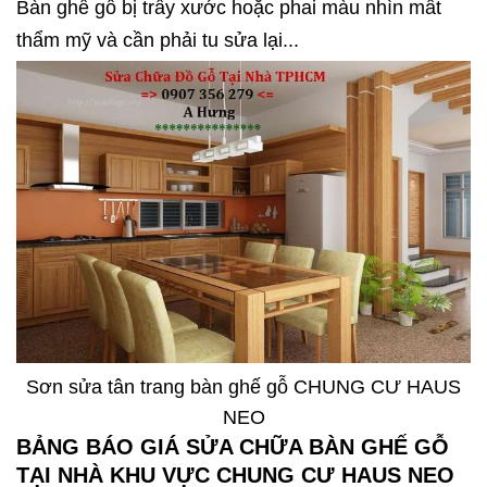
Bàn ghế gỗ bị trầy xước hoặc phai màu nhìn mất
thẩm mỹ và cần phải tu sửa lại...
Sơn sửa tân trang bàn ghế gỗ CHUNG CƯ HAUS
NEO
BẢNG BÁO GIÁ SỬA CHỮA BÀN GHẾ GỖ
TẠI NHÀ KHU VỰC CHUNG CƯ HAUS NEO