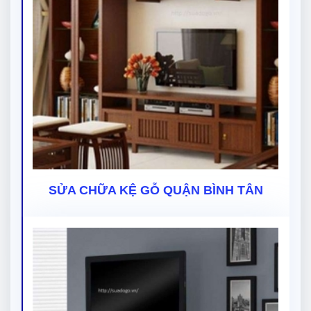
SỬA CHỮA KỆ GỖ QUẬN BÌNH TÂN