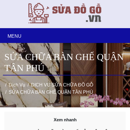
MENU
SỬA CHỮA BÀN GHẾ QUẬN
TÂN PHÚ
Dịch Vụ
DỊCH VỤ SỬA CHỮA ĐỒ GỖ
SỬA CHỮA BÀN GHẾ QUẬN TÂN PHÚ
Xem nhanh