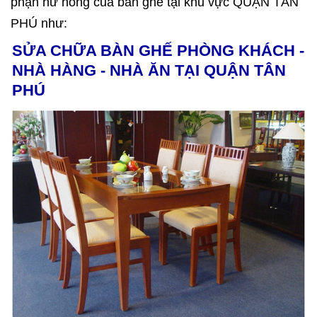
phận hư hỏng của bàn ghế tại khu vực QUẬN TÂN
PHÚ như:
SỬA CHỮA BÀN GHẾ PHÒNG KHÁCH -
NHÀ HÀNG - NHÀ ĂN TẠI QUẬN TÂN
PHÚ