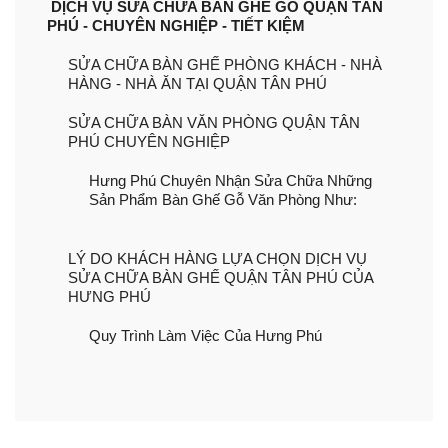
DỊCH VỤ SỬA CHỮA BÀN GHẾ GỖ QUẬN TÂN
PHÚ - CHUYÊN NGHIỆP - TIẾT KIỆM
SỬA CHỮA BÀN GHẾ PHÒNG KHÁCH - NHÀ
HÀNG - NHÀ ĂN TẠI QUẬN TÂN PHÚ
SỬA CHỮA BÀN VĂN PHÒNG QUẬN TÂN
PHÚ CHUYÊN NGHIỆP
Hưng Phú Chuyên Nhận Sửa Chữa Những
Sản Phẩm Bàn Ghế Gỗ Văn Phòng Như:
LÝ DO KHÁCH HÀNG LỰA CHỌN DỊCH VỤ
SỬA CHỮA BÀN GHẾ QUẬN TÂN PHÚ CỦA
HƯNG PHÚ
Quy Trình Làm Việc Của Hưng Phú