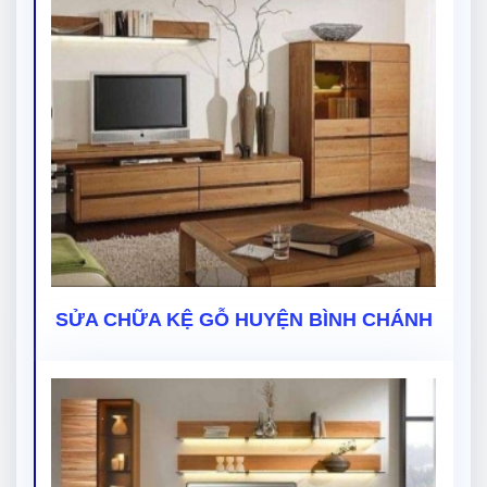
SỬA CHỮA KỆ GỖ HUYỆN BÌNH CHÁNH