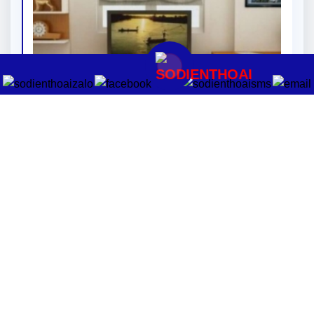
SỬA CHỮA KỆ GỖ QUẬN TÂN BÌNH